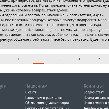
давно, примерно год-два назад и не пожалела что приехала туда
 очень хотелось ехать. Когда приехала, очень хотела домой, ну 
ь, уже не хотелось возвращаться домой.
1-м отделении, и все там понимающие: и воспитатели, и дети.
 много полезных процедур, которые помогут подправить мален
ье, так что всем советую — не пожалеете, что поехали туда.
стью съездила в «Кирицы» ещё раз, но увы уже по возрасту я не 
ем временам — такая красота, особенно летом, — зелень, свежий
рренкур, общение с ребятами — всё было прекрасно. Будет что 
.
1
2
3
4
5
уги
Пациентам
Контакты
О сайте
Вопрос-ответ
Пациентам и родителям
Проезд до санат
Объявления администрации
Наши группы в с
Показания к госпитализации
Телефоны руков