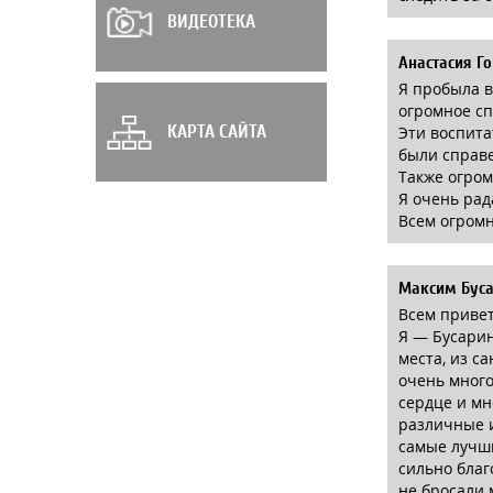
ВИДЕОТЕКА
Анастасия Г
Я пробыла в
огромное сп
КАРТА САЙТА
Эти воспита
были справ
Также огром
Я очень рад
Всем огромн
Максим Бус
Всем привет
Я — Бусарин
места, из с
очень много
сердце и мн
различные и
самые лучши
сильно благ
не бросали 