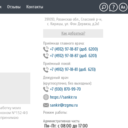
м
Отзывы
Контакты
391093, Рязанская обл., Спасский р-н,
с. Кирицы, ул. Фон Дервиза, д.2к1
Как добраться?
Приёмная главного врача:
+7 (4912) 97‐18‐87 (доб. 6200)
+7 (4912) 97‐18‐87 (доб. 6201)
Приёмный покой:
+7 (4912) 97‐18‐81 (доб. 6213)
Дежурный врач
(круглосуточно, без выходных):
+7 (930) 870-99-70
https://sankir.ru
sankir@rzgmu.ru
работку моих
Режим работы:
аконом N°152-ФЗ
и принимаю
Административная часть:
Пн–Пт: с 08:00 до 17:00