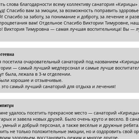
ть слова благодарности всему коллективу санатория «Кирицы»
уд! Спасибо вам за эмоции, за возможность поправить здоровье
! Спасибо за заботу, за понимание и доброту, за лечение и раз
процветания вам! Отдельное Спасибо Виктории Тимуровне, на
ю! Виктория Тимуровна — самая лучшая воспительница! Вы — л
ргеевна
 я посетила очаровательный санаторий под названием «Кирицы
атории — самый лучший медперсонал и самые лучше воспитате
ут была, лежала в 3-м отделении.
были хорошие и отзывчивые.
 это самый лучший санаторий для отдыха и лечения!
ипитун
мне удалось посетить прекрасное место — санаторий «Кирицы»
тарых и завела новых друзей. Было очень круто и весело. В са
 умный и добрый персонал, а также весёлые и дружные ребята.
ить не только положительные эмоции, но и оздоровить свой ор
своим здоровьем, восстановить режим и многое другое.