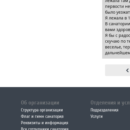
лежала там 
первости не
было уезжат
Я лежала в 
В санатории
вами здоров
Я бы с радо
скучаю по т
веселье, те
дальнейшем
Об организации
Отделения и усл
Структура организации
Подразделения
Флаг и гимн санатория
Услуги
Реквизиты и информация
Все сотрудники санатория