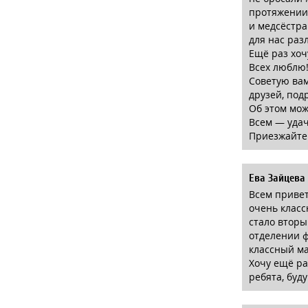
протяжении 
и медсёстра
для нас ра
Ещё раз хоч
Всех люблю
Советую вам
друзей, под
Об этом мож
Всем — удач
Приезжайте
Ева Зайцева
Всем привет
очень класс
стало вторы
отделении ф
классный ма
Хочу ещё ра
ребята, буд