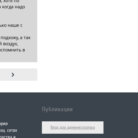
, хотя по
а когда надо
ько наше с
подхожу, а так
 воздух,
вспомнить в
Публикации
ория
Вход для администратора
оц. сетях
одства и