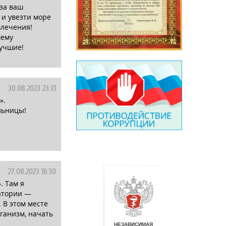
 за ваш
 и увезти море
влечения!
шему
учшие!
30.08.2023 23:31
».
льницы!
27.08.2023 16:30
. Там я
натории —
 В этом месте
ганизм, начать