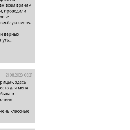
рен всем врачам
ли, проводили
овье.
 весёлую смену.
 и верных
уть...
21.08.2023 06:21
ирицы», здесь
место для меня
 была в
 очень
очень классные