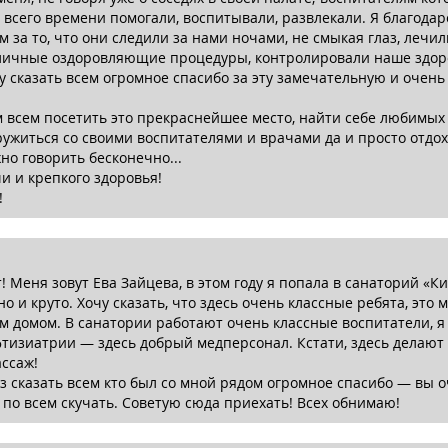
всего времени помогали, воспитывали, развлекали. Я благода
м за то, что они следили за нами ночами, не смыкая глаз, лечи
зличные оздоровляющие процедуры, контролировали наше здор
у сказать всем огромное спасибо за эту замечательную и очень
!
 всем посетить это прекраснейшее место, найти себе любимых
ружиться со своими воспитателями и врачами да и просто отдохн
но говорить бесконечно...
и и крепкого здоровья!
!
! Меня зовут Ева Зайцева, в этом году я попала в санаторий «К
но и круто. Хочу сказать, что здесь очень классные ребята, это 
м домом. В санатории работают очень классные воспитатели, я
тизиатрии — здесь добрый медперсонал. Кстати, здесь делают
ссаж!
з сказать всем кто был со мной рядом огромное спасибо — вы 
у по всем скучать. Советую сюда приехать! Всех обнимаю!