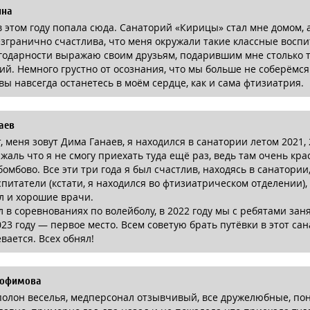
ина
 в этом году попала сюда. Санаторий «Кирицы» стал мне домом,
езгранично счастлива, что меня окружали такие классные воспи
годарности выражаю своим друзьям, подарившим мне столько 
й. Немного грустно от осознания, что мы больше не соберёмся
вы навсегда останетесь в моём сердце, как и сама фтизиатрия.
аев
, меня зовут Дима Ганаев, я находился в санатории летом 2021, 
 жаль что я не смогу приехать туда ещё раз, ведь там очень кра
бомбово. Все эти три года я был счастлив, находясь в санатории
питатели (кстати, я находился во фтизиатрическом отделении)
л и хорошие врачи.
л в соревнованиях по волейболу, в 2022 году мы с ребятами зан
2023 году — первое место. Всем советую брать путёвки в этот са
вается. Всех обнял!
рофимова
полон веселья, медперсонал отзывчивый, все дружелюбные, п