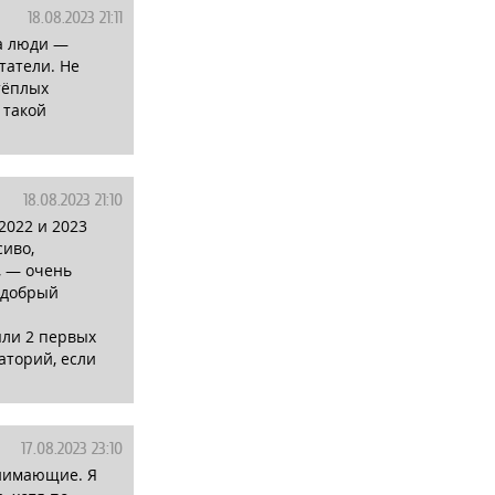
18.08.2023 21:11
 а люди —
татели. Не
тёплых
 такой
18.08.2023 21:10
2022 и 2023
сиво,
, — очень
, добрый
яли 2 первых
наторий, если
17.08.2023 23:10
онимающие. Я