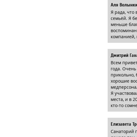
Аля Волынк
Я рада, что
семьёй. Я б
меньше бла
воспоминани
компанией, 
Дмитрий Ган
Всем привет
года. Очень
прикольно, 
хорошие вос
медперсона
Я участвова
места, и в 
кто-то сомне
Елизавета Т
Санаторий 