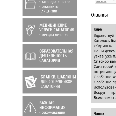
• законодательство
• реквизиты
• лицензии
Отзывы
МЕДИЦИНСКИЕ
Кира
УСЛУГИ САНАТОРИЯ
• методы лечения
Здравствуйт
Хотелось бы
«Кирицы»
Наши девочк
ОБРАЗОВАТЕЛЬНАЯ
ДЕЯТЕЛЬНОСТЬ
уехав, уже 
САНАТОРИЯ
Спасибо вам
Санаторий «
потрясающие
Особенно хо
БЛАНКИ, ШАБЛОНЫ
ДЛЯ СОТРУДНИКОВ
Особенно пр
САНАТОРИЯ
использован
Вокруг — кр
Всем вам сп
ВАЖНАЯ
ИНФОРМАЦИЯ
• рекомендации
Чаяна