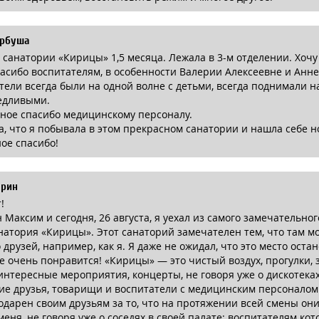
орбуша
 санатории «Кирицы» 1,5 месяца. Лежала в 3-м отделении. Хочу
асибо воспитателям, в особенности Валерии Алексеевне и Анне
тели всегда были на одной волне с детьми, всегда поднимали н
едливыми.
ное спасибо медицинскому персоналу.
а, что я побывала в этом прекрасном санатории и нашла себе н
ое спасибо!
арин
!
 Максим и сегодня, 26 августа, я уехал из самого замечательног
анатория «Кирицы». Этот санаторий замечателен тем, что там м
 друзей, например, как я. Я даже не ожидал, что это место остан
е очень понравится! «Кирицы» — это чистый воздух, прогулки, 
нтересные мероприятия, концерты, не говоря уже о дискотеках,
е друзья, товарищи и воспитатели с медицинским персоналом
одарен своим друзьям за то, что на протяжении всей смены он
меня, не говоря уже о соседях в своей палате; воспитателям ко