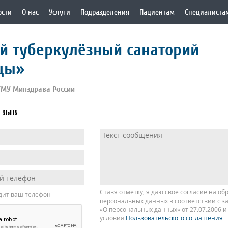
ости
О нас
Услуги
Подразделения
Пациентам
Специалиста
й туберкулёзный санаторий
цы»
ГМУ Минздрава России
тзыв
Ставя отметку, я даю свое согласие на об
дит ваш телефон
персональных данных в соответствии с з
«О персональных данных» от 27.07.2006 
условия
Пользовательского соглашения