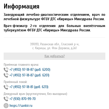
Информация
Заведующий лечебно-диагностическим отделением, врач по
лечебной физкультуре ФГБУ ДТС «Кирицы» Минздрава России.
Врач-фтизиатр 2-го отделения для больных внелёгочным
туберкулёзом ФГБУ ДТС «Кирицы» Минздрава России.
391093, Рязанская обл., Спасский р-н,
с. Кирицы, ул. Фон Дервиза, д.2к1
Как добраться?
Приёмная главного врача:
+7 (4912) 97‐18‐87 (доб. 6200)
+7 (4912) 97‐18‐87 (доб. 6201)
Приёмный покой:
+7 (4912) 97‐18‐81 (доб. 6213)
Дежурный врач (круглосуточно, без выходных):
+7 (930) 870-99-70
https://sankir.ru