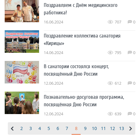
Поздравляем с Днём медицинского
работника!
16.06.2024
707
0
Поздравление коллектива санатория
«Кирицы»
14.06.2024
795
0
В санатории состоялся концерт,
посвящённый Дню России
12.06.2024
612
0
Познавательно-досуговая программа,
посвящённая Дню России
12.06.2024
639
0
2
3
4
5
6
7
8
9
10
11
12
13