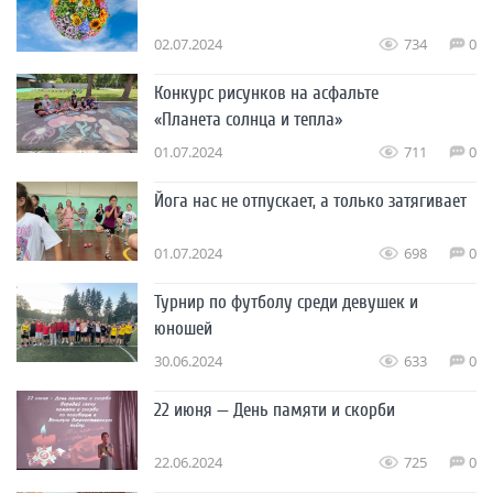
02.07.2024
734
0
Конкурс рисунков на асфальте
«Планета солнца и тепла»
01.07.2024
711
0
Йога нас не отпускает, а только затягивает
01.07.2024
698
0
Турнир по футболу среди девушек и
юношей
30.06.2024
633
0
22 июня — День памяти и скорби
22.06.2024
725
0