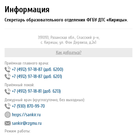
Информация
Секретарь образовательного отделения ФГБУ ДТС «Кирицы».
391093, Рязанская обл., Спасский р-н,
с. Кирицы, ул. Фон Дервиза, д.2к1
Как добраться?
Приёмная главного врача:
+7 (4912) 97‐18‐87 (доб. 6200)
+7 (4912) 97‐18‐87 (доб. 6201)
Приёмный покой:
+7 (4912) 97‐18‐81 (доб. 6213)
Дежурный врач (круглосуточно, без выходных):
+7 (930) 870-99-70
https://sankir.ru
sankir@rzgmu.ru
Режим работы: