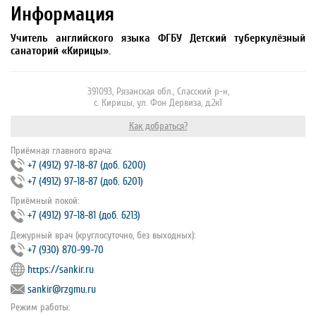
Информация
Учитель английского языка ФГБУ Детский туберкулёзный
санаторий «Кирицы».
391093, Рязанская обл., Спасский р-н,
с. Кирицы, ул. Фон Дервиза, д.2к1
Как добраться?
Приёмная главного врача:
+7 (4912) 97‐18‐87 (доб. 6200)
+7 (4912) 97‐18‐87 (доб. 6201)
Приёмный покой:
+7 (4912) 97‐18‐81 (доб. 6213)
Дежурный врач (круглосуточно, без выходных):
+7 (930) 870-99-70
https://sankir.ru
sankir@rzgmu.ru
Режим работы: