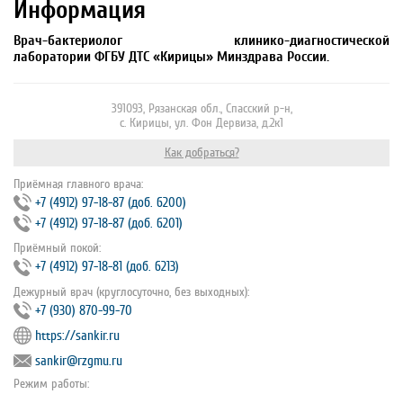
Информация
Врач-бактериолог клинико-диагностической
лаборатории ФГБУ ДТС «Кирицы» Минздрава России.
391093, Рязанская обл., Спасский р-н,
с. Кирицы, ул. Фон Дервиза, д.2к1
Как добраться?
Приёмная главного врача:
+7 (4912) 97‐18‐87 (доб. 6200)
+7 (4912) 97‐18‐87 (доб. 6201)
Приёмный покой:
+7 (4912) 97‐18‐81 (доб. 6213)
Дежурный врач (круглосуточно, без выходных):
+7 (930) 870-99-70
https://sankir.ru
sankir@rzgmu.ru
Режим работы: