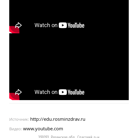
http://edu.rosminzdrav.ru
Источник:
www.youtube.com
Видео:
391093, Рязанская обл., Спасский р-н,