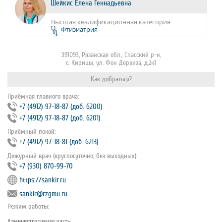
Шейкис Елена Геннадьевна
Высшая квалификационная категория
Фтизиатрия
391093, Рязанская обл., Спасский р-н,
с. Кирицы, ул. Фон Дервиза, д.2к1
Как добраться?
Приёмная главного врача:
+7 (4912) 97‐18‐87 (доб. 6200)
+7 (4912) 97‐18‐87 (доб. 6201)
Приёмный покой:
+7 (4912) 97‐18‐81 (доб. 6213)
Дежурный врач (круглосуточно, без выходных):
+7 (930) 870-99-70
https://sankir.ru
sankir@rzgmu.ru
Режим работы:
Административная часть: