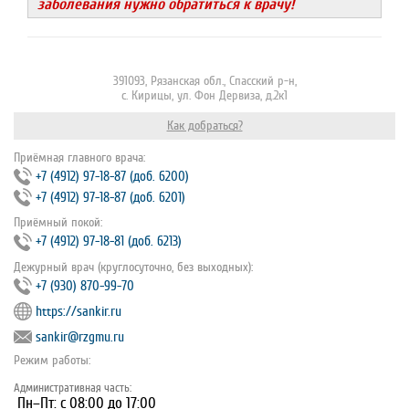
заболевания нужно обратиться к врачу!
391093, Рязанская обл., Спасский р-н,
с. Кирицы, ул. Фон Дервиза, д.2к1
Как добраться?
Приёмная главного врача:
+7 (4912) 97‐18‐87 (доб. 6200)
+7 (4912) 97‐18‐87 (доб. 6201)
Приёмный покой:
+7 (4912) 97‐18‐81 (доб. 6213)
Дежурный врач (круглосуточно, без выходных):
+7 (930) 870-99-70
https://sankir.ru
sankir@rzgmu.ru
Режим работы:
Административная часть:
Пн–Пт: с 08:00 до 17:00