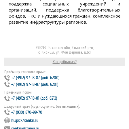
поддержка социальных учреждений и
организаций, поддержка благотворительных
фондов, НКО и нуждающихся граждан, комплексное
развитие инфраструктуры регионов.
391093, Рязанская обл., Спасский р-н,
с. Кирицы, ул. Фон Дервиза, д.2к1
Как добраться?
Приёмная главного врача:
+7 (4912) 97‐18‐87 (доб. 6200)
+7 (4912) 97‐18‐87 (доб. 6201)
Приёмный покой:
+7 (4912) 97‐18‐81 (доб. 6213)
Дежурный врач (круглосуточно, без выходных):
+7 (930) 870-99-70
https://sankir.ru
sankir@rzgmu.ru