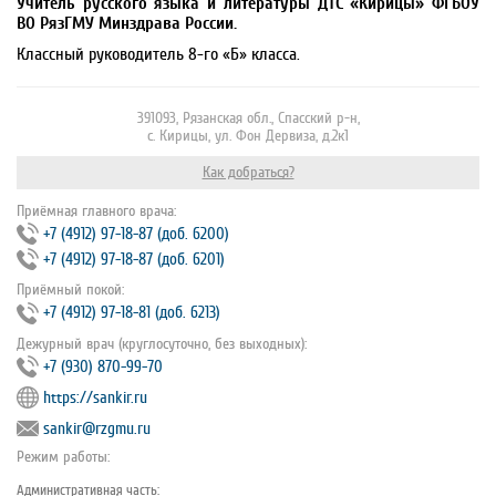
Учитель русского языка и литературы ДТС «Кирицы» ФГБОУ
ВО РязГМУ Минздрава России.
Классный руководитель 8-го «Б» класса.
391093, Рязанская обл., Спасский р-н,
с. Кирицы, ул. Фон Дервиза, д.2к1
Как добраться?
Приёмная главного врача:
+7 (4912) 97‐18‐87 (доб. 6200)
+7 (4912) 97‐18‐87 (доб. 6201)
Приёмный покой:
+7 (4912) 97‐18‐81 (доб. 6213)
Дежурный врач (круглосуточно, без выходных):
+7 (930) 870-99-70
https://sankir.ru
sankir@rzgmu.ru
Режим работы:
Административная часть: