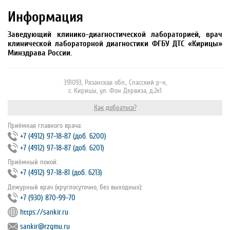
Информация
Заведующий клинико-диагностической лабораторией, врач
клинической лабораторной диагностики ФГБУ ДТС «Кирицы»
Минздрава России.
391093, Рязанская обл., Спасский р-н,
с. Кирицы, ул. Фон Дервиза, д.2к1
Как добраться?
Приёмная главного врача:
+7 (4912) 97‐18‐87 (доб. 6200)
+7 (4912) 97‐18‐87 (доб. 6201)
Приёмный покой:
+7 (4912) 97‐18‐81 (доб. 6213)
Дежурный врач (круглосуточно, без выходных):
+7 (930) 870-99-70
https://sankir.ru
sankir@rzgmu.ru