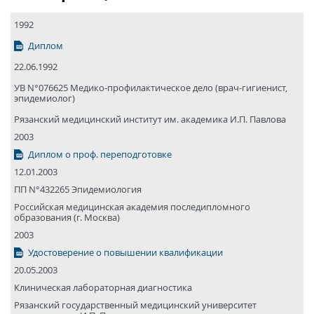
1992
Диплом
22.06.1992
УВ N°076625 Медико-профилактическое дело (врач-гигиенист,
эпидемиолог)
Рязанский медицин­ский институт им. академика И.П. Павлова
2003
Диплом о проф. переподготовке
12.01.2003
ПП N°432265 Эпидемиология
Российская медицин­ская акаде­мия после­диплом­ного
образования (г. Москва)
2003
Удостоверение о повышении квалификации
20.05.2003
Клиническая лабораторная диагностика
Рязанский государствен­ный медицин­ский универси­тет