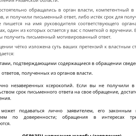
остоятельно обращались в орган власти, компетентный в
в, и получили письменный ответ, либо истёк срок для полу
е пишется на имя руководителя соответствующего орган
ах, один из которых остается у вас с пометкой о вручении.
ы получить письменный мотивированный ответ.
ении чётко изложена суть ваших претензий к властным ст
ается:
тами, подтверждающими содержащиеся в обращении сведе
 ответов, полученных из органов власти.
очно незаверенных ксерокопий. Если вы не получили в
ьством срок письменного ответа на свое обращение, доста
ения.
может подаваться лично заявителем, его законным п
телем по доверенности; обращения в интересах т
ются.
ОБРАЗЕЦ написания жалобы (заявления)