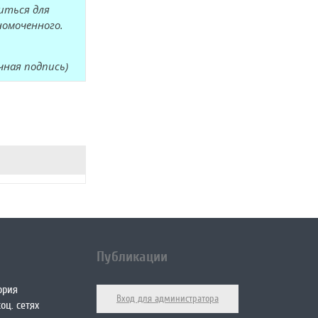
иться для
номоченного.
ичная подпись)
Публикации
ория
Вход для администратора
оц. сетях