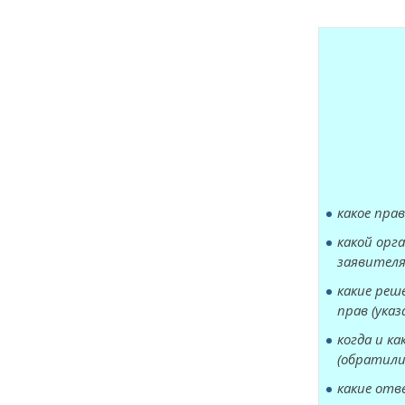
какое прав
какой орг
заявителя
какие реш
прав (ука
когда и к
(обратили
какие отв