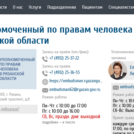
ости
О нас
Услуги
Подразделения
Пациентам
Специалиста
омоченный по правам человека
кой области
Запись на приём (тел./факс):
Уполномочен
+7 (4912) 25-37-22
человека
Запись на приём:
Еп
+7 (4912) 25-36-55
Л
https://ombudsman.ryazangov.ru/department
ombuds
ombudsman62@ryazan.gov.ru
00, г. Рязань,
Режим рабо
Режим работы:
кий проспект, д.8
Пн-Чт: с 10
Пн–Чт: с 10:00 до 17:00
Пт: с 10:00 
 добраться?
Сб-Вс: Вых
Пт: с 10:00 до 16:00
Сб, Вс, праздн. дни: выходной
Прием гражд
подробнее — в тексте
каждую сре
17:00, по 
записи по 