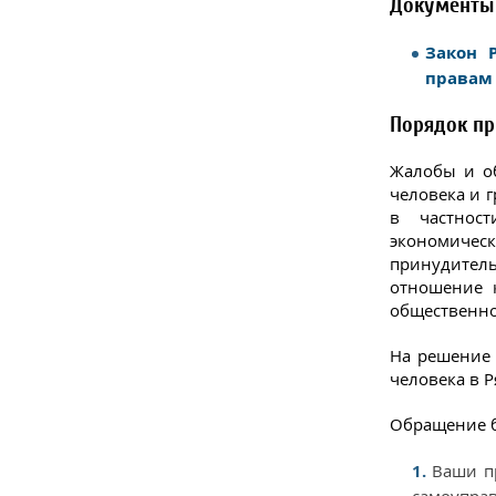
Документы
Закон 
правам 
Порядок пр
Жалобы и об
человека и г
в частнос
экономиче
принудител
отношение 
общественно
На решение 
человека в Р
Обращение б
Ваши п
самоуправ