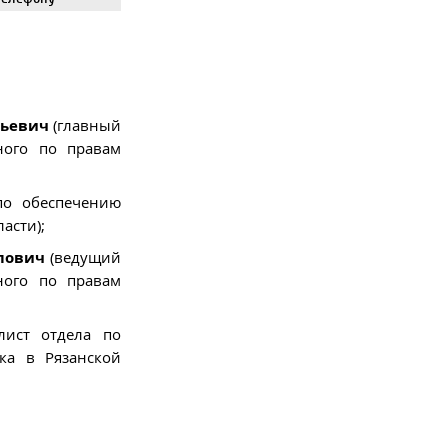
льевич
(главный
ного по правам
по обеспечению
асти);
лович
(ведущий
ного по правам
лист отдела по
ка в Рязанской