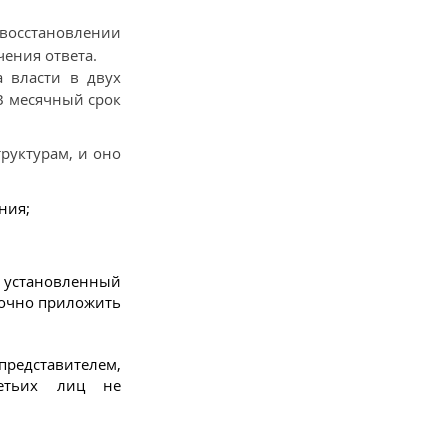
 восстановлении
чения ответа.
а власти в двух
 В месячный срок
руктурам, и оно
ния;
 установленный
точно приложить
редставителем,
ретьих лиц не