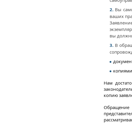
Вы сам
ваших пра
Заявлени
экземпляр
вы должн
В обращ
сопровожд
докумен
копиями
Нам достат
законодател
копию заявл
Обращение 
представи
рассматрива