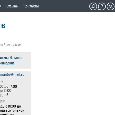
м
Отзывы
Контакты
 в
ный по правам
ихина Наталья
еонидовна
man62@mail.ru
ты
:00 до 17:00
до 16:00
одной
ан:
ду с 10:00 до
предварительной
телефону