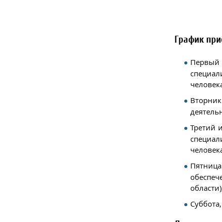
График пр
Первый 
специал
человека
Вторн
деятель
Третий 
специал
человека
Пятни
обеспеч
области)
Суббота