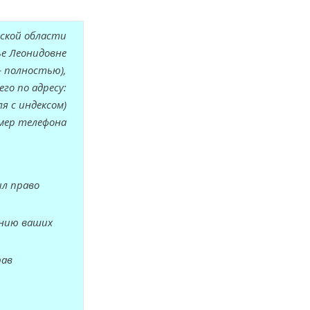
анской области
ье Леонидовне
я – полностью),
го по адресу:
ля с индексом)
мер телефона
ил право
ению ваших
рав