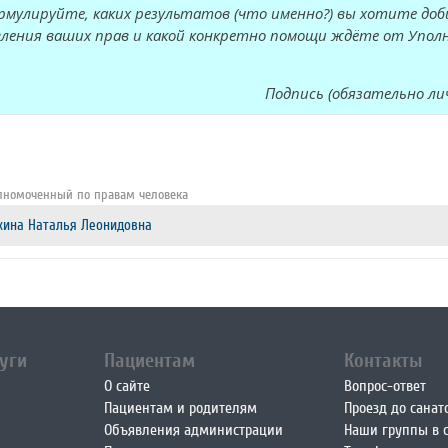
рмулируйте, каких результатов (что именно?) вы хотите доб
ления ваших прав и какой конкретно помощи ждёте от Упол
Подпись (обязательно л
лномоченный по правам человека
хина Наталья Леонидовна
уги
Пациентам
Контакты
О сайте
Вопрос-ответ
Пациентам и родителям
Проезд до санат
Объявления администрации
Наши группы в с