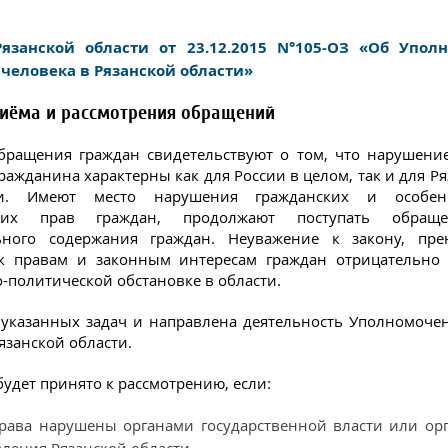
Рязанской области от 23.12.2015 N°105-ОЗ «Об Упол
человека в Рязанской области»
иёма и рассмотрения обращений
ращения граждан свидетельствуют о том, что нарушени
ражданина характерны как для России в целом, так и для Р
ти. Имеют место нарушения гражданских и особен
ских прав граждан, продолжают поступать обра
ьного содержания граждан. Неуважение к закону, пре
к правам и законным интересам граждан отрицательно 
-политической обстановке в области.
указанных задач и направлена деятельность Уполномоче
язанской области.
удет принято к рассмотрению, если:
рава нарушены органами государственной власти или ор
ления Рязанской области.