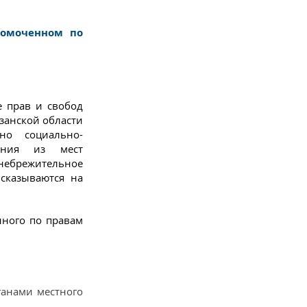
номоченном по
е прав и свобод
язанской области
но социально-
щения из мест
небрежительное
сказываются на
нного по правам
ганами местного