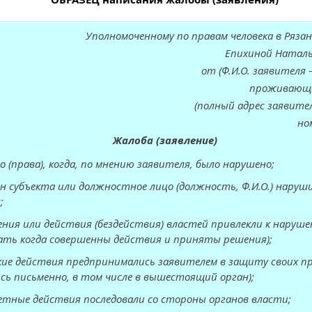
Уполномоченному по правам человека в Ряз
Епихиной Натал
от (Ф.И.О. заявител
проживающе
(полный адрес заявите
но
Жалоба (заявление)
о (права), когда, по мнению заявителя, было нарушено;
ан субъекта или должностное лицо (должность, Ф.И.О.) наруш
;
ения или действия (бездействия) властей привлекли к наруш
зать когда совершенны действия и приняты решения);
акие действия предпринимались заявителем в защиту своих п
сь письменно, в том числе в вышестоящий орган);
етные действия последовали со стороны органов власти;