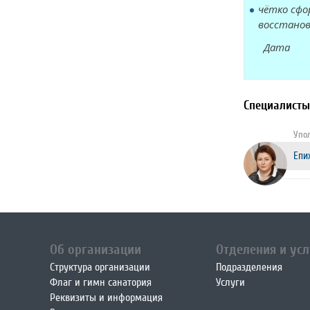
чётко сфо
восстанов
Дата
Специалисты
Упо
Епи
Об организации
Отделения и усл
Структура организации
Подразделения
Флаг и гимн санатория
Услуги
Реквизиты и информация